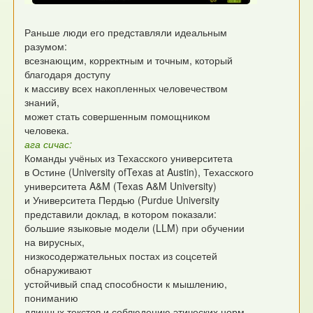
Раньше люди его представляли идеальным
разумом:
всезнающим, корректным и точным, который
благодаря доступу
к массиву всех накопленных человечеством
знаний,
может стать совершенным помощником
человека.
ага сичас:
Команды учёных из Техасского университета
в Остине (University ofTexas at Austin), Техасского
университета A&M (Texas A&M University)
и Университета Пердью (Purdue University
представили доклад, в котором показали:
большие языковые модели (LLM) при обучении
на вирусных,
низкосодержательных постах из соцсетей
обнаруживают
устойчивый спад способности к мышлению,
пониманию
длинных текстов и соблюдению этических норм.