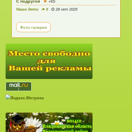
С подругой
+65
Наши дети
0
28 окт 2025
Фото-галерея