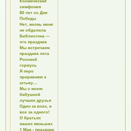
Космическая
симфония
80 лет со Дня
Победы
Нет, жизнь меня
не обделила
Библиотека —
это праздник
Мы встречаем
праздник лета
Россией
горжусь
Я перо
приравняю к
штыку…
Мы с моею
бабушкой
лучшие друзья
Один за всех, и
все за одного!
О братьях
наших меньших
1 Мая - праздник