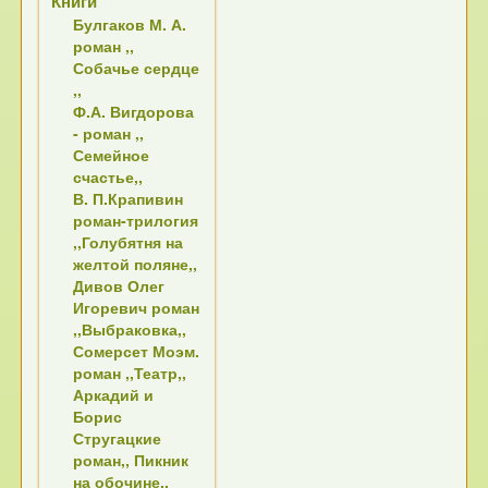
Книги
Булгаков М. А.
роман ,,
Собачье сердце
,,
Ф.А. Вигдорова
- роман ,,
Семейное
счастье,,
В. П.Крапивин
роман-трилогия
,,Голубятня на
желтой поляне,,
Дивов Олег
Игоревич роман
,,Выбраковка,,
Сомерсет Моэм.
роман ,,Театр,,
Аркадий и
Борис
Стругацкие
роман,, Пикник
на обочине,,