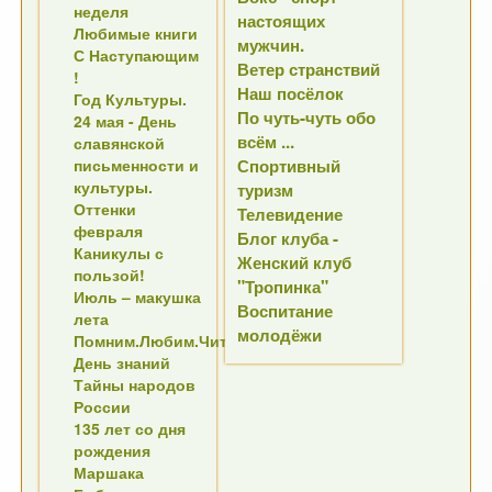
неделя
настоящих
Любимые книги
мужчин.
С Наступающим
Ветер странствий
!
Наш посёлок
Год Культуры.
По чуть-чуть обо
24 мая - День
всём ...
славянской
письменности и
Спортивный
культуры.
туризм
Оттенки
Телевидение
февраля
Блог клуба -
Каникулы с
Женский клуб
пользой!
"Тропинка"
Июль – макушка
Воспитание
лета
молодёжи
Помним.Любим.Читаем
День знаний
Тайны народов
России
135 лет со дня
рождения
Маршака