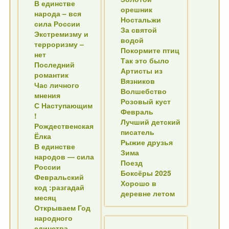
В единстве
орешник
народа – вся
Ностальжи
сила России
За святой
Экстремизму и
водой
терроризму –
Покормите птиц
нет
Так это было
Последний
Артисты из
романтик
Вязников
Час личного
Волшебство
мнения
Розовый куст
С Наступающим
Февраль
!
Лучший детский
Рождественская
писатель
Ёлка
Рыжие друзья
В единстве
Зима
народов — сила
Поезд
России
Боксёры 2025
Февральский
Хорошо в
код :разгадай
деревне летом
месяц
Открываем Год
народного
единства