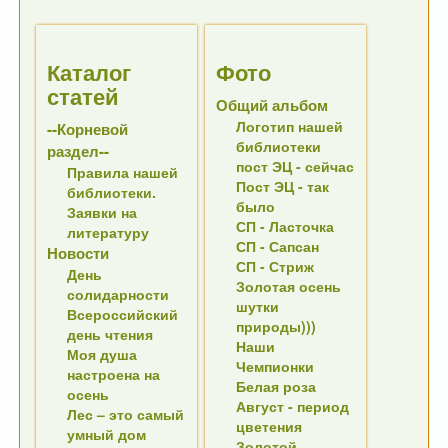
Каталог
Фото
статей
Общий альбом
Логотип нашей
--Корневой
библиотеки
раздел--
пост ЭЦ - сейчас
Правила нашей
Пост ЭЦ - так
библиотеки.
было
Заявки на
СП - Ласточка
литературу
СП - Сапсан
Новости
СП - Стриж
День
Золотая осень
солидарности
шутки
Всероссийский
природы)))
день чтения
Наши
Моя душа
Чемпионки
настроена на
Белая роза
осень
Август - период
Лес – это самый
цветения
умный дом
Золотой