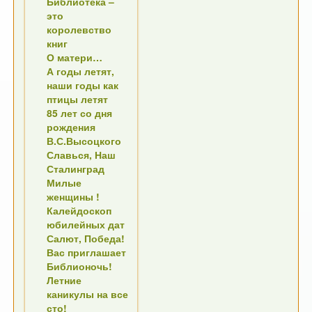
Библиотека –
это
королевство
книг
О матери…
А годы летят,
наши годы как
птицы летят
85 лет со дня
рождения
В.С.Высоцкого
Славься, Наш
Сталинград
Милые
женщины !
Калейдоскоп
юбилейных дат
Салют, Победа!
Вас приглашает
Библионочь!
Летние
каникулы на все
сто!