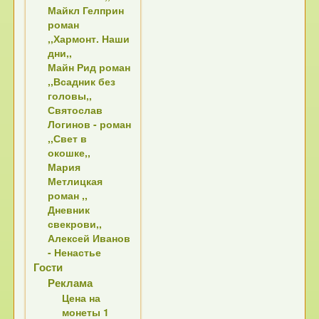
Майкл Гелприн
роман
,,Хармонт. Наши
дни,,
Майн Рид роман
,,Всадник без
головы,,
Святослав
Логинов - роман
,,Свет в
окошке,,
Мария
Метлицкая
роман ,,
Дневник
свекрови,,
Алексей Иванов
- Ненастье
Гости
Реклама
Цена на
монеты 1