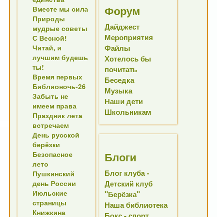
Форум
Вместе мы сила
Природы
Дайджест
мудрые советы
Мероприятия
С Весной!
Читай, и
Файлы
лучшим будешь
Хотелось бы
ты!
почитать
Время первых
Беседка
Библионочь-26
Музыка
Забыть не
Наши дети
имеем права
Школьникам
Праздник лета
встречаем
День русской
берёзки
Безопасное
Блоги
лето
Блог клуба -
Пушкинский
день России
Детский клуб
Июльские
"Берёзка"
страницы
Наша библиотека
Книжкина
Бокс - спорт