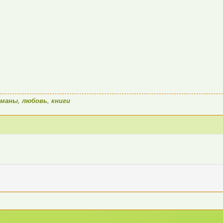
оманы
,
любовь
,
книги