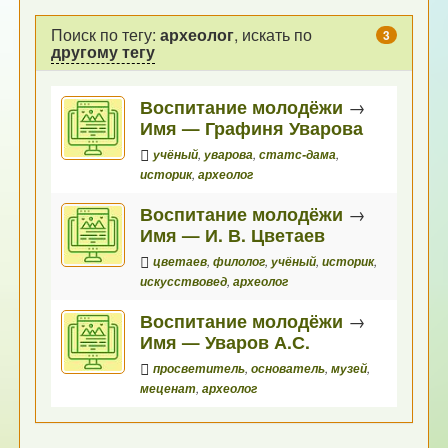
Поиск по тегу:
археолог
, искать по
3
другому тегу
Воспитание молодёжи
→
Имя — Графиня Уварова
учёный
,
уварова
,
статс-дама
,
историк
,
археолог
Воспитание молодёжи
→
Имя — И. В. Цветаев
цветаев
,
филолог
,
учёный
,
историк
,
искусствовед
,
археолог
Воспитание молодёжи
→
Имя — Уваров А.С.
просветитель
,
основатель
,
музей
,
меценат
,
археолог