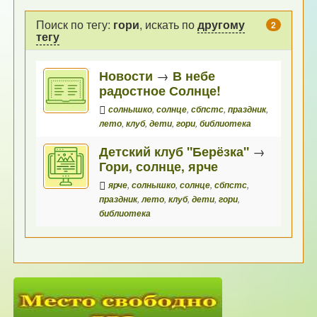
Поиск по тегу:
гори
, искать по
другому
2
тегу
Новости
→
В небе
радостное Солнце!
солнышко
,
солнце
,
сбпстс
,
праздник
,
лето
,
клуб
,
дети
,
гори
,
библиотека
Детский клуб "Берёзка"
→
Гори, солнце, ярче
ярче
,
солнышко
,
солнце
,
сбпстс
,
праздник
,
лето
,
клуб
,
дети
,
гори
,
библиотека