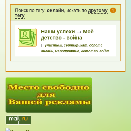
Поиск по тегу:
онлайн
, искать по
другому
1
тегу
Наши успехи
→
Моё
детство - война
участник
,
сертификат
,
сбпстс
,
онлайн
,
мероприятие
,
детство
,
война