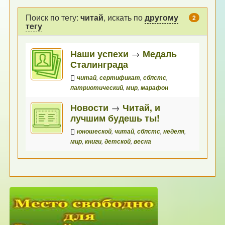
Поиск по тегу:
читай
, искать по
другому
2
тегу
Наши успехи
→
Медаль
Сталинграда
читай
,
сертификат
,
сбпстс
,
патриотический
,
мир
,
марафон
Новости
→
Читай, и
лучшим будешь ты!
юношеской
,
читай
,
сбпстс
,
неделя
,
мир
,
книги
,
детской
,
весна