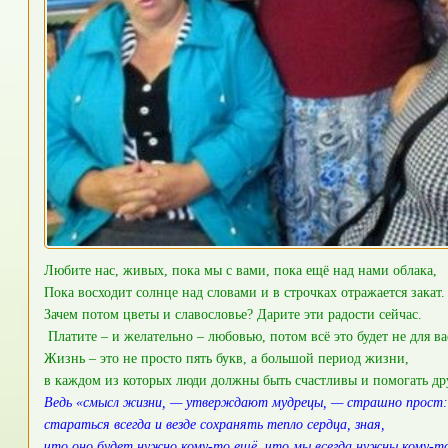
Любите нас, живых, пока мы с вами, пока ещё над нами облака,
Пока восходит солнце над словами и в строчках отражается закат.
Зачем потом цветы и славословье? Дарите эти радости сейчас.
Платите – и желательно – любовью, потом всё это будет не для ва
Жизнь – это не просто пять букв, а большой период жизни,
в каждом из которых люди должны быть счастливы и помогать дру
Ведь «смысл жизни, — утверждают мудрецы, — страшно прост
стараться всегда и везде сохранять тепло сердца, зная,
что оно будет нужно кому-то ещё, что мы всегда нужны кому-т