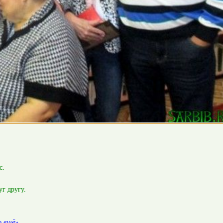
с.
г другу.
:
о ещё».