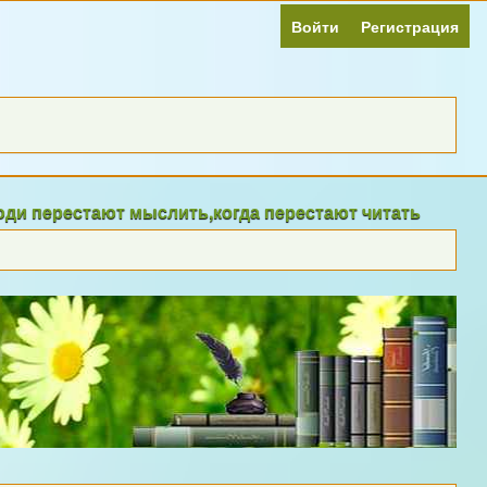
Войти
Регистрация
стают мыслить,когда перестают читать