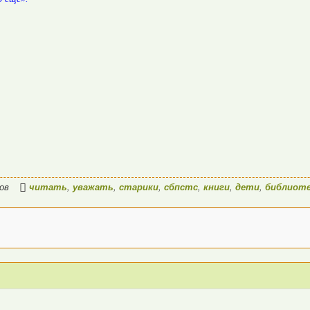
ров
читать
,
уважать
,
старики
,
сбпстс
,
книги
,
дети
,
библиот