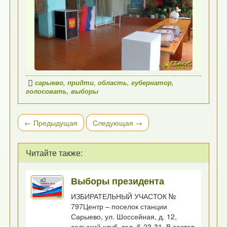
сарыево
,
придти
,
область
,
губернатор
,
голосовать
,
выборы
← Предыдущая
Следующая →
Читайте также:
Выборы президента
ИЗБИРАТЕЛЬНЫЙ УЧАСТОК №
797Центр – поселок станции
Сарыево, ул. Шоссейная, д. 12,
сельский клуб, тел. 6-23-31. В состав