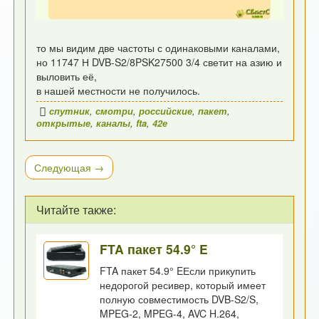
то мы видим две частоты с одинаковыми каналами,
но 11747 Н DVB-S2/8PSK27500 3/4 светит на азию и
выловить её,
в нашей местности не получилось.
спутник
,
смотри
,
российские
,
пакет
,
открытые
,
каналы
,
fta
,
42е
Следующая →
Читайте также:
FTA пакет 54.9° E
FTA пакет 54.9° EЕсли прикупить
недорогой ресивер, который имеет
полную совместимость DVB-S2/S,
MPEG-2, MPEG-4, AVC H.264,