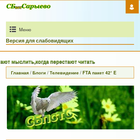
Mеню
Версия для слабовидящих
лить,когда перестают читать
Главная
/
Блоги
/
Телевидение
/
FTA пакет 42° E