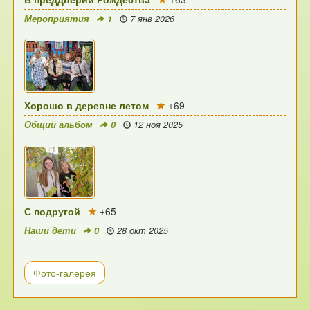
Мероприятия
1
7 янв 2026
Хорошо в деревне летом
+69
Общий альбом
0
12 ноя 2025
С подругой
+65
Наши дети
0
28 окт 2025
Фото-галерея