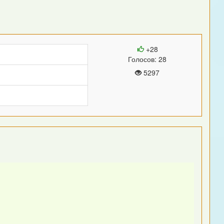
+28
Голосов: 28
5297