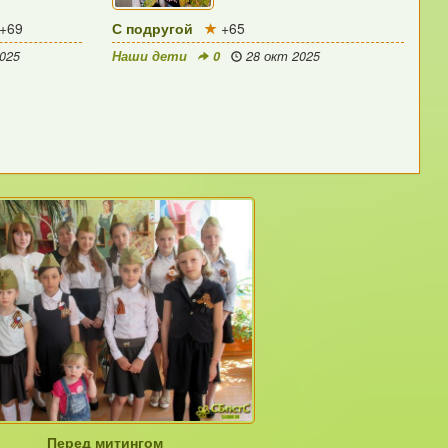
+69
С подругой
+65
025
Наши дети
0
28 окт 2025
Перед митингом