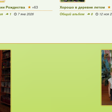
рии Рождества
+63
Хорошо в деревне летом
ия
1
7 янв 2026
Общий альбом
0
12 ноя 2