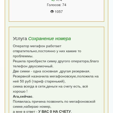
Голосов: 74
1057
Услуга
Сохранение номера
Оператор мегафон работает
отвратительно,постоянно у них каккие то
проблеммы.
Решила приобрести симку другого оператора,благо
телефон двухсимочный.
Две симки - одна основная ,другая резервная.
Резервной назначила мегафоновскую,положила на
неё 50 руб (тариф старенький),
симка всегда в сети,деньги на счету есть, всё
хорошо !
Ага,сейчас
.
Появилась причина позвонить по мегафоновской
симке,набираю номер,
а мне в ответ -
У ВАС 0 НА СЧЕТУ
.