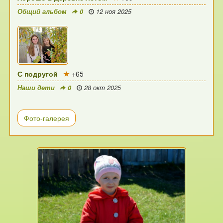
Общий альбом
0
12 ноя 2025
С подругой
+65
Наши дети
0
28 окт 2025
Фото-галерея