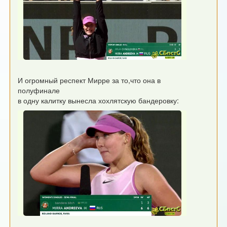
И огромный респект Мирре за то,что она в
полуфинале
в одну калитку вынесла хохлятскую бандеровку: