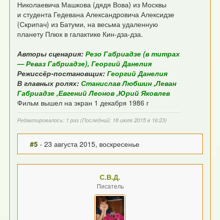
Николаевича Машкова (дядя Вова) из Москвы
и студента Гедевана Александровича Алексидзе
(Скрипач) из Батуми, на весьма удаленную
планету Плюк в галактике Кин-дза-дза.
Авторы сценария:
Резо Габриадзе (в титрах
— Реваз Габриадзе), Георгий Данелия
Режиссёр-постановщик:
Георгий Данелия
В главных ролях:
Станислав Любшин ,Леван
Габриадзе ,Евгений Леонов ,Юрий Яковлев
Фильм вышел на экран 1 декабря 1986 г
Редактировалось: 1 раз (Последний: 18 июля 2015 в 16:23)
#5
- 23 августа 2015, воскресенье
С.В.Д.
Писатель