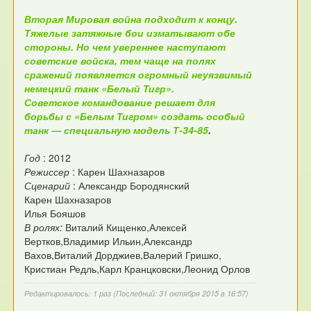
Вторая Мировая война подходит к концу.
Тяжелые затяжные бои изматывают обе
стороны. Но чем увереннее наступают
советские войска, тем чаще на полях
сражений появляется огромный неуязвимый
немецкий танк «Белый Тигр».
Советское командование решает для
борьбы с «Белым Тигром» создать особый
танк — специальную модель Т-34-85
.
Год
: 2012
Режиссер
: Карен Шахназаров
Сценарий
: Александр Бородянский
Карен Шахназаров
Илья Бояшов
В ролях:
Виталий Кищенко,Алексей
Вертков,Владимир Ильин,Александр
Вахов,Виталий Дорджиев,Валерий Гришко,
Кристиан Редль,Карл Кранцковски,Леонид Орлов
Редактировалось: 1 раз (Последний: 31 октября 2015 в 16:57)