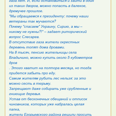
газа нет. И, если остановиться и зайти в один
из таких дворов, можно попасть в далекое,
дремучее прошлое.
"Мы обращаемся к президенту: почему наши
ветераны так мучаются?
Почему "спасаем" Украину, Сирию, а мы –
никому не нужны?!" – задает риторический
вопрос Слесарев.
В отсутствие газа жители окрестных
деревень топят дома дровами.
На 8 тысяч, пенсию жительницы села
Владычино, можно купить около 5 кубометров
дров
. Этого хватит на полтора месяца, но тогда
придется забыть про еду.
Самим жителям рубить лес нельзя: за это
можно сесть в тюрьму.
Запрещают даже собирать уже срубленные и
гниющие деревья.
Устав от бесконечных обещаний и отписок
чиновников, которых уже набралась целая
папка,
жители Егорьевского района решили просить