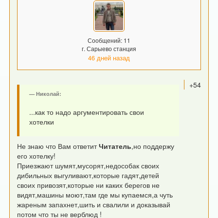
Сообщений: 11
г. Сарыево станция
46 дней назад
+54
Николай:
...как то надо аргументировать свои
хотелки
Не знаю что Вам ответит
Читатель
,но поддержу
его хотелку!
Приезжают шумят,мусорят,недособак своих
дибильных выгуливают,которые гадят,детей
своих привозят,которые ни каких берегов не
видят,машины моют,там где мы купаемся,а чуть
жареным запахнет,шить и свалили и доказывай
потом что ты не верблюд !