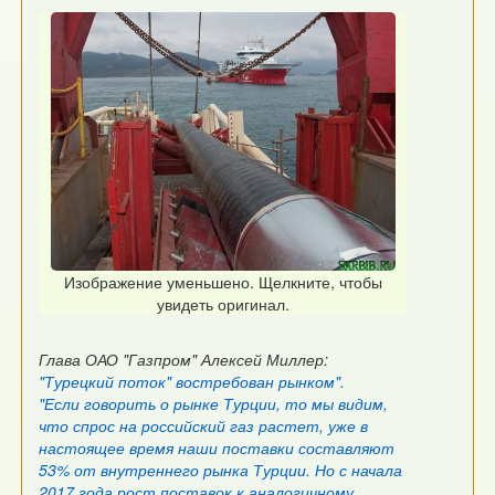
Изображение уменьшено. Щелкните, чтобы
увидеть оригинал.
Глава ОАО "Газпром" Алексей Миллер:
"Турецкий поток" востребован рынком".
"Если говорить о рынке Турции, то мы видим,
что спрос на российский газ растет, уже в
настоящее время наши поставки составляют
53% от внутреннего рынка Турции. Но с начала
2017 года рост поставок к аналогичному