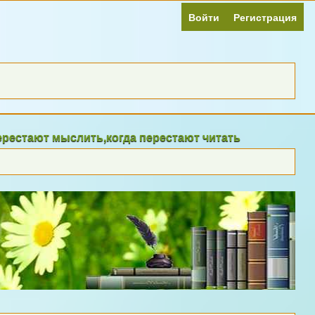
Войти
Регистрация
ют мыслить,когда перестают читать