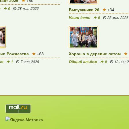
ант 2026
+40
и
0
28 мая 2026
Выпускники 26
+34
Наши дети
0
28 мая 2026
рии Рождества
+63
Хорошо в деревне летом
ия
1
7 янв 2026
Общий альбом
0
12 ноя 2