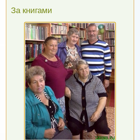
За книгами