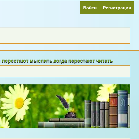
Войти
Регистрация
ают мыслить,когда перестают читать