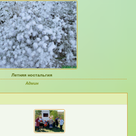
Летняя ностальгия
Админ