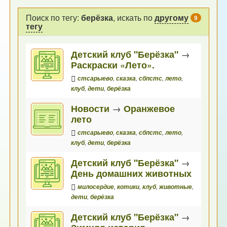
Поиск по тегу:
берёзка
, искать по
другому
9
тегу
Детский клуб "Берёзка"
→
Раскраски «Лето».
стсарыево
,
сказка
,
сбпстс
,
лето
,
клуб
,
дети
,
берёзка
Новости
→
Оранжевое
лето
стсарыево
,
сказка
,
сбпстс
,
лето
,
клуб
,
дети
,
берёзка
Детский клуб "Берёзка"
→
День домашних животных
милосердие
,
котики
,
клуб
,
животные
,
дети
,
берёзка
Детский клуб "Берёзка"
→