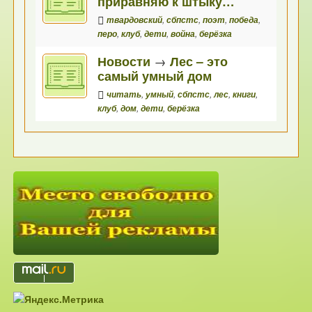
приравняю к штыку…
твардовский
,
сбпстс
,
поэт
,
победа
,
перо
,
клуб
,
дети
,
война
,
берёзка
Новости
→
Лес – это
самый умный дом
читать
,
умный
,
сбпстс
,
лес
,
книги
,
клуб
,
дом
,
дети
,
берёзка