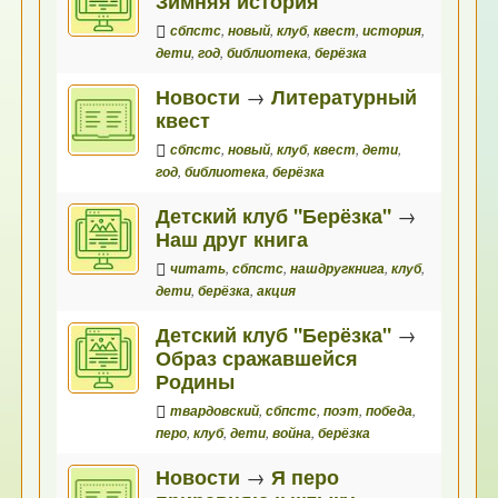
Зимняя история
сбпстс
,
новый
,
клуб
,
квест
,
история
,
дети
,
год
,
библиотека
,
берёзка
Новости
→
Литературный
квест
сбпстс
,
новый
,
клуб
,
квест
,
дети
,
год
,
библиотека
,
берёзка
Детский клуб "Берёзка"
→
Наш друг книга
читать
,
сбпстс
,
нашдругкнига
,
клуб
,
дети
,
берёзка
,
акция
Детский клуб "Берёзка"
→
Образ сражавшейся
Родины
твардовский
,
сбпстс
,
поэт
,
победа
,
перо
,
клуб
,
дети
,
война
,
берёзка
Новости
→
Я перо