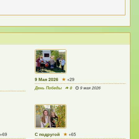
9 Мая 2026
+29
День Победы
0
9 мая 2026
+69
С подругой
+65