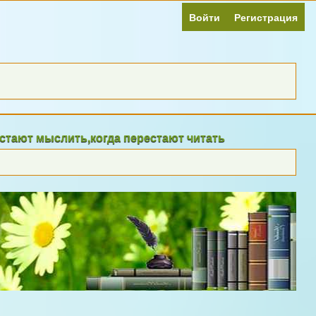
Войти
Регистрация
слить,когда перестают читать