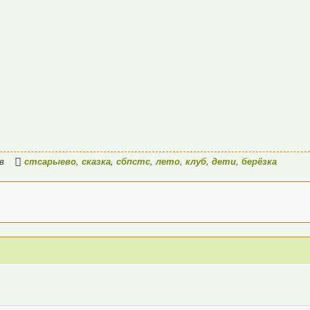
ов
стсарыево
,
сказка
,
сбпстс
,
лето
,
клуб
,
дети
,
берёзка