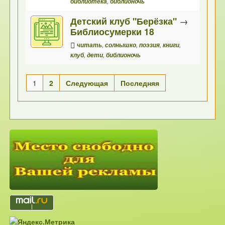
библиотека
,
библионочь
Детский клуб "Берёзка"
→
Библиосумерки 18
читать
,
солнышко
,
поэзия
,
книги
,
клуб
,
дети
,
библионочь
1
2
Следующая
Последняя