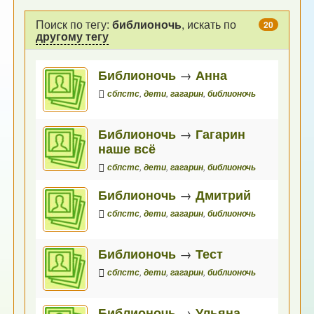
Поиск по тегу:
библионочь
, искать по
20
другому тегу
Библионочь
→
Анна
сбпстс
,
дети
,
гагарин
,
библионочь
Библионочь
→
Гагарин
наше всё
сбпстс
,
дети
,
гагарин
,
библионочь
Библионочь
→
Дмитрий
сбпстс
,
дети
,
гагарин
,
библионочь
Библионочь
→
Тест
сбпстс
,
дети
,
гагарин
,
библионочь
Библионочь
→
Ульяна