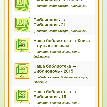
сбпстс
,
дети
,
гагарин
,
библионочь
Библионочь
→
Библионочь 21
сбпстс
,
дети
,
гагарин
,
библионочь
Наша библиотека
→
Книга
– путь к звёздам
читать
,
сбпстс
,
книги
,
дети
,
библионочь
Наша библиотека
→
Библионочь - 2015
победа
,
великая
,
библионочь
,
акция
,
70-летие
Наша библиотека
→
Библионочь-16
читать
,
сбпстс
,
книги
,
дети
,