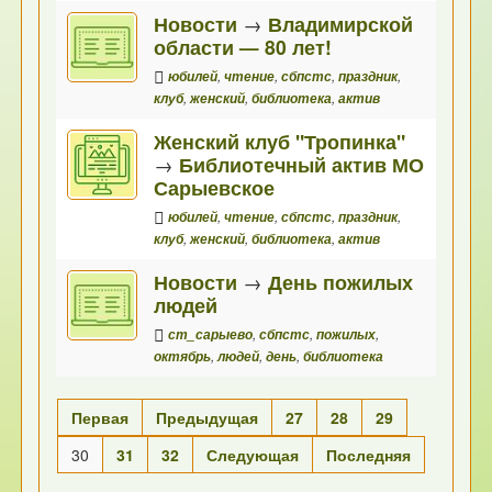
Новости
→
Владимирской
области — 80 лет!
юбилей
,
чтение
,
сбпстс
,
праздник
,
клуб
,
женский
,
библиотека
,
актив
Женский клуб "Тропинка"
→
Библиотечный актив МО
Сарыевское
юбилей
,
чтение
,
сбпстс
,
праздник
,
клуб
,
женский
,
библиотека
,
актив
Новости
→
День пожилых
людей
ст_сарыево
,
сбпстс
,
пожилых
,
октябрь
,
людей
,
день
,
библиотека
Первая
Предыдущая
27
28
29
30
31
32
Следующая
Последняя