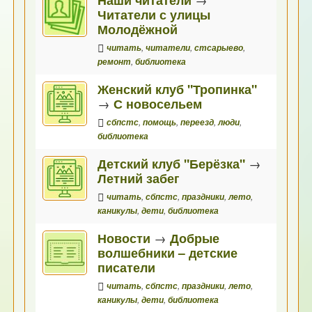
Читатели с улицы
Молодёжной
читать
,
читатели
,
стсарыево
,
ремонт
,
библиотека
Женский клуб "Тропинка"
→
С новосельем
сбпстс
,
помощь
,
переезд
,
люди
,
библиотека
Детский клуб "Берёзка"
→
Летний забег
читать
,
сбпстс
,
праздники
,
лето
,
каникулы
,
дети
,
библиотека
Новости
→
Добрые
волшебники – детские
писатели
читать
,
сбпстс
,
праздники
,
лето
,
каникулы
,
дети
,
библиотека