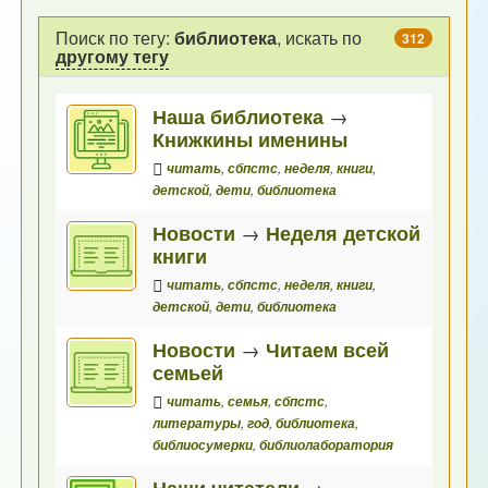
Поиск по тегу:
библиотека
, искать по
312
другому тегу
Наша библиотека
→
Книжкины именины
читать
,
сбпстс
,
неделя
,
книги
,
детской
,
дети
,
библиотека
Новости
→
Неделя детской
книги
читать
,
сбпстс
,
неделя
,
книги
,
детской
,
дети
,
библиотека
Новости
→
Читаем всей
семьей
читать
,
семья
,
сбпстс
,
литературы
,
год
,
библиотека
,
библиосумерки
,
библиолаборатория
Наши читатели
→