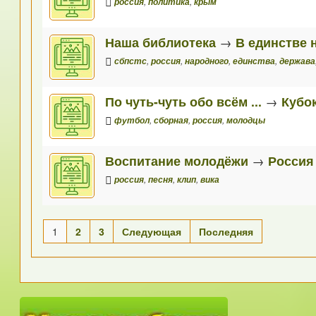
россия
,
политика
,
крым
Наша библиотека
→
В единстве 
сбпстс
,
россия
,
народного
,
единства
,
держава
По чуть-чуть обо всём ...
→
Кубо
футбол
,
сборная
,
россия
,
молодцы
Воспитание молодёжи
→
Россия
россия
,
песня
,
клип
,
вика
1
2
3
Следующая
Последняя