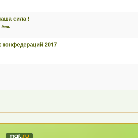
наша сила !
,
день
к конфедераций 2017