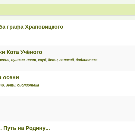
ба графа Храповицкого
ки Кота Учёного
оссия
,
пушкин
,
поэт
,
клуб
,
дети
,
великий
,
библиотека
а осени
то
,
дети
,
библиотека
 Путь на Родину...