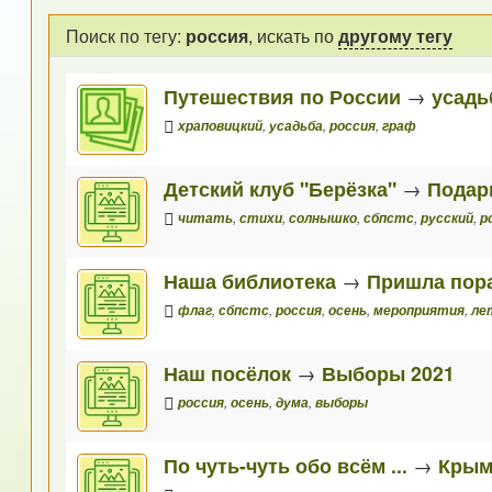
Поиск по тегу:
россия
, искать по
другому тегу
Путешествия по России
→
усадь
храповицкий
,
усадьба
,
россия
,
граф
Детский клуб "Берёзка"
→
Подар
читать
,
стихи
,
солнышко
,
сбпстс
,
русский
,
р
Наша библиотека
→
Пришла пор
флаг
,
сбпстс
,
россия
,
осень
,
мероприятия
,
ле
Наш посёлок
→
Выборы 2021
россия
,
осень
,
дума
,
выборы
По чуть-чуть обо всём ...
→
Крым.