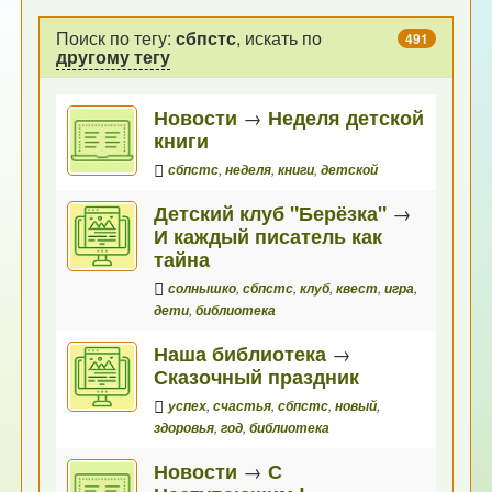
Поиск по тегу:
сбпстс
, искать по
491
другому тегу
Новости
→
Неделя детской
книги
сбпстс
,
неделя
,
книги
,
детской
Детский клуб "Берёзка"
→
И каждый писатель как
тайна
солнышко
,
сбпстс
,
клуб
,
квест
,
игра
,
дети
,
библиотека
Наша библиотека
→
Сказочный праздник
успех
,
счастья
,
сбпстс
,
новый
,
здоровья
,
год
,
библиотека
Новости
→
С