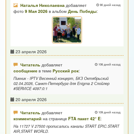
Наталья Николаевна
добавляет
90 дней назад
фото
9 Мая 2026
в альбом
День Победы
:
23 апреля 2026
Читатель
добавляет
106 дней назад
сообщение
в теме
Русский рок
:
Пикник - IPTV Весенний концерт, БКЗ Октябрьский
02.04.2026, Санкт-Петербург для Enigma 2 Спойлер
#SERVICE 4097:0:1
20 апреля 2026
Читатель
добавляет
109 дней назад
комментарий
на странице
FTA пакет 42° E
:
На 11727 V 27500 прописались каналы START EPIC.START
AIR,START WORLD.