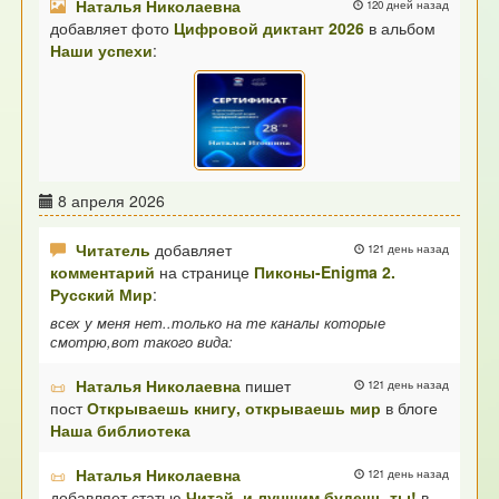
Наталья Николаевна
120 дней назад
добавляет фото
Цифровой диктант 2026
в альбом
Наши успехи
:
8 апреля 2026
Читатель
добавляет
121 день назад
комментарий
на странице
Пиконы-Enigma 2.
Русский Мир
:
всех у меня нет..только на те каналы которые
смотрю,вот такого вида:
Наталья Николаевна
пишет
121 день назад
пост
Открываешь книгу, открываешь мир
в блоге
Наша библиотека
Наталья Николаевна
121 день назад
добавляет статью
Читай, и лучшим будешь ты!
в