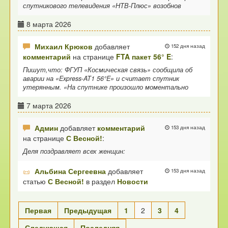
спутникового телевидения «НТВ-Плюс» возобнов
8 марта 2026
Михаил Крюков
добавляет
152 дня назад
комментарий
на странице
FTA пакет 56° E
:
Пишут,что: ФГУП «Космическая связь» сообщила об
аварии на «Express-AT1 56°E» и считает спутник
утерянным. «На спутнике произошло моментально
7 марта 2026
Админ
добавляет
комментарий
153 дня назад
на странице
С Весной!
:
Деля поздравляет всех женщин:
Альбина Сергеевна
добавляет
153 дня назад
статью
С Весной!
в раздел
Новости
Первая
Предыдущая
1
2
3
4
Следующая
Последняя