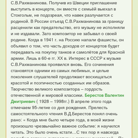
С.В.Рахманинова. Получив из Швеции приглашение
выступить в концерте, он вместе с семьёй выехал в
Стокгольм, не подозреая, что навек разлучается с
родиной.
В России отъезд С.В.Рахманинова за границу
расценили как предательство, его музыку не исполняли
и не издавали. Зато композитор не забывал о своей
родине. Когда в 1941 г. на Россию напали фашисты, он
объявил о том, что часть доходов от концертов будет
передавать на покупку танков и самолётов для Красной
армии.
Лишь в 60-е гг. ХХ в. Интерес в СССР к музыке
С.В.Рахманинова проявился вновь. Его сочинения
становятся одними из самых любимых, и целые
поколения слушателей продолжают восхищаться
красотой и поэтичностью созданных им образов.
Творчество великого композитора – гордость
отечественной и мировой классики.
Берестов Валентин
Дмитриевич
( 1928 – 1998гг.) В апреле этого года
отмечаем 95-летие со дня рождения.
Прелесть
самостоятельного чтения В.Д.Берестов понял очень
рано: « Когда мне было четыре года, в моей жизни
произошло чрезвычайно важное событие: я научился
читать. Это было очень кстати…С тех пор я навсегда