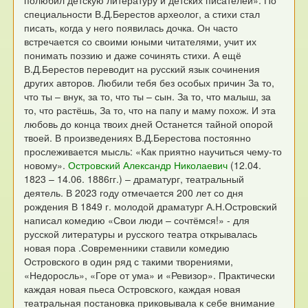
полюбил детскую литературу и детских писателей». По
специальности В.Д.Берестов археолог, а стихи стал
писать, когда у него появилась дочка. Он часто
встречается со своими юными читателями, учит их
понимать поэзию и даже сочинять стихи. А ещё
В.Д.Берестов переводит на русский язык сочинения
других авторов.
Любили тебя без особых причин
За то,
что ты – внук, за то, что ты – сын.
За то, что малыш, за
то, что растёшь,
За то, что на папу и маму похож.
И эта
любовь до конца твоих дней
Останется тайной опорой
твоей.
В произведениях В.Д.Берестова постоянно
прослеживается мысль: «Как приятно научиться чему-то
новому».
Островский Александр Николаевич
(12.04.
1823 – 14.06. 1886гг.) – драматург, театральный
деятель. В 2023 году отмечается 200 лет со дня
рождения
В 1849 г. молодой драматург А.Н.Островский
написал комедию «Свои люди – сочтёмся!» - для
русской литературы и русского театра открывалась
новая пора .Современники ставили комедию
Островского в один ряд с такими творениями,
«Недоросль», «Горе от ума» и «Ревизор». Практически
каждая новая пьеса Островского, каждая новая
театральная постановка приковывала к себе внимание