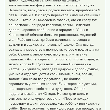
тремя подружками за компанию
на физико-
математический факультет и в итоге поступила одна.
Выучилась, вернулась в родной посёлок, проработала
9
лет в школе и в 1987 году переехала к нам на станцию с
семьёй.
Татьяна Николаевна говорит, что ей сразу тут
понравилось:
природа красивая, сосны, железная
дорога, хорошее сообщение с городами.
У них в
Костромской области большие расстояния, медвежий
угол.
Работал там, где была вакансия, но всегда с
детьми и в садике,
и в начальной школе. Она всегда
сознавала меру ответственности,
которую возлагала на
себя. Самое главное качество учителя – умение
отдавать.
«Что ты спрятал, то пропало, что ты отдал, то
твоё!» - слова Ш.Руставели.
Татьяна Николаевна –
настоящий учитель, обладает щедрой и доброй душой,
умением отдавать детям свои знания, силы, время,
талант.
Она сама всегда училась, не боялась
спрашивать у старших коллег.
Ей интересно с детьми,
она сохранила в себе частичку детства.
Общий
педагогический стаж 43 года. Не все дети хотели
учиться,
но она мудро говорила: «Просто походи,
посмотри» и ,заинтересовавшись,
ребёнок втягивался в
учёбу. Дети пластичны, с ними договориться проще,
чем