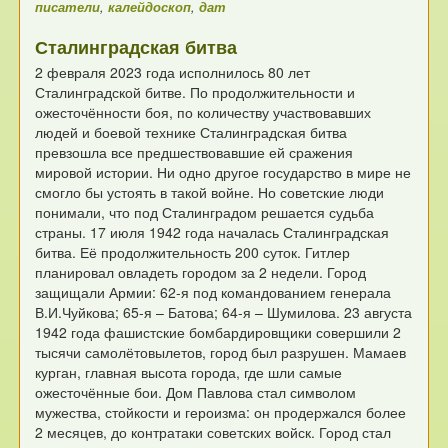
писатели
,
калейдоскоп
,
дат
Сталинградская битва
2 февраля 2023 года исполнилось 80 лет
Сталинградской битве.
По продолжительности и
ожесточённости боя,
по количеству участвовавших
людей и боевой технике
Сталинградская битва
превзошла все предшествовавшие
ей сражения
мировой истории.
Ни одно другое государство в мире
не
смогло бы устоять в такой войне.
Но советские люди
понимали, что под Сталинградом решается судьба
страны.
17 июля 1942 года началась Сталинградская
битва.
Её продолжительность 200 суток.
Гитлер
планировал овладеть городом за 2 недели.
Город
защищали Армии: 62-я под командованием
генерала
В.И.Чуйкова; 65-я – Батова; 64-я – Шумилова.
23 августа
1942 года фашистские бомбардировщики совершили
2
тысячи самолётовылетов, город был разрушен.
Мамаев
курган, главная высота города,
где шли самые
ожесточённые бои.
Дом Павлова стал символом
мужества, стойкости и героизма:
он продержался более
2 месяцев, до контратаки советских войск.
Город стал