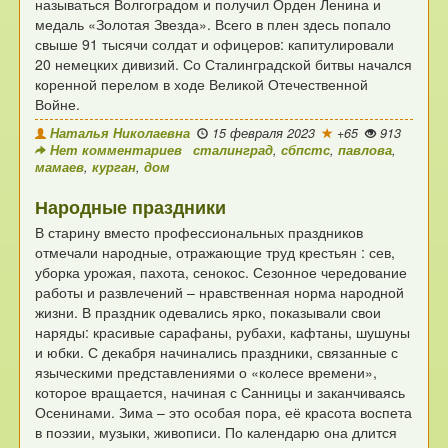
называться Волгоградом и
получил Орден Ленина и
медаль «Золотая Звезда».
Всего в плен здесь попало
свыше
91 тысячи солдат и офицеров: капитулировали
20 немецких дивизий.
Со Сталинградской битвы начался
коренной перелом
в ходе Великой Отечественной
Войне.
Наталья Николаевна
15 февраля 2023
+65
913
Нет комментариев
сталинград
,
сбпстс
,
павлова
,
мамаев
,
курган
,
дом
Народные праздники
В старину вместо профессиональных праздников
отмечали народные, отражающие труд крестьян :
сев,
уборка урожая, пахота, сенокос.
Сезонное чередование
работы и развлечений –
нравственная норма народной
жизни.
В праздник одевались ярко, показывали
свои
наряды: красивые сарафаны, рубахи,
кафтаны, шушуны
и юбки.
С декабря начинались праздники, связанные
с
языческими представлениями о «колесе времени»,
которое вращается, начиная с Санницы и заканчиваясь
Осенинами.
Зима – это особая пора, её красота воспета
в поэзии, музыки, живописи.
По календарю она длится