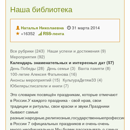
Наша библиотека
Наталья Николаевна
31 марта 2014
+16352
RSS-лента
Все рубрики (243)
Наши успехи и достижения (9)
Мероприятия (92)
Календарь знаменатепьных и интересных дат (57)
День Победы (28)
День семьи (3)
Вахта памяти (8)
100-летие Алексея Фатьянова (16)
Анонсы мероприятий (15)
КультураДетям33 (4)
Юбиляры:писатели и книги (7)
Это словарик посвящён праздникам, которые отмечают
в России.У каждого праздника - свой нрав, свои
традиции и ритуалы, свои краски и звуки.Праздники
бывают самые
разные:народные,религиозные,государственныепрофессион
в России 7 официальных праздников и очень-очень
много неофициальных.Мы будем рассказывать о самых