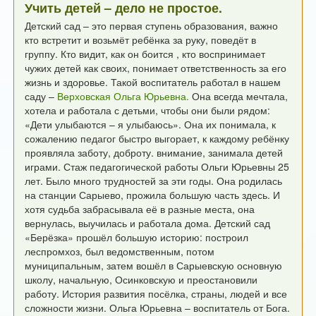
Учить детей – дело не простое.
Детский сад – это первая ступень образования,
важно
кто встретит и возьмёт ребёнка за руку, поведёт в
группу.
Кто видит, как он боится , кто воспринимает
чужих детей как своих,
понимает ответственность за его
жизнь и здоровье.
Такой воспитатель работал в нашем
саду –
Верховская Ольга Юрьевна
.
Она всегда мечтала,
хотела и работала с детьми,
чтобы они были рядом:
«Дети улыбаются – я улыбаюсь».
Она их понимала, к
сожалению педагог быстро выгорает,
к каждому ребёнку
проявляла заботу, доброту. внимание,
занимала детей
играми.
Стаж педагогической работы Ольги Юрьевны 25
лет.
Было много трудностей за эти годы.
Она родилась
на станции Сарыево, прожила большую часть здесь.
И
хотя судьба забрасывала её в разные места, она
вернулась,
выучилась и работала дома.
Детский сад
«Берёзка» прошёл большую историю:
построил
леспромхоз, был ведомственным,
потом
муниципальным, затем вошёл в Сарыевскую основную
школу,
начальную, Осинковскую и преостановили
работу.
История развития посёлка, страны, людей и все
сложности жизни.
Ольга Юрьевна – воспитатель от Бога.