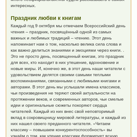
интересных.
Праздник любви к книгам
Каждый год 9 октября мы отмечаем Всероссийский день
чтения
– праздник, посвящённый одной из самых
важных и любимых традиций – чтению.
Этот день
напоминает нам о том, насколько велика
сила слова и
как важно делиться знаниями и эмоциями через книги.
.
Это не просто день, посвященный книгам, это праздник
для всех, кто находит в них утешение, вдохновение и
новые миры.
И, конечно же, в этот день наши читатели с
удовольствием делятся
своими самыми теплыми
воспоминаниями, связанными с любимыми книгами и
авторами.
В этот день мы услышали имена классиков,
чьи произведения
не теряют своей актуальности на
протяжении веков, и современных авторов,
чьи смелые
идеи и оригинальные сюжеты покоряют сердца
читателей.
Каждый из них внес свой неповторимый
вклад в сокровищницу
мировой литературы, и каждый из
них нашел своего преданного читателя.
«Читаем
классику – повышаем конкурентоспособность»
вы
узнаём о том, как чтение классики формирует ясную