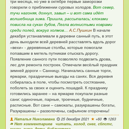
три месяца,
но уже в октябре первые заморозки
говорили
о приближении суровых холодов.
Вот север,
тучи нагоняя, дохнул, завыл
– и вот сама идёт
волшебница зима.
Пришла, рассыпалась; клоками
повисла на суках дубов,
Легла волнистыми коврами
среди полей, вокруг холмов…
А.С.Пушкин
В начале
декабря устанавливали в деревни санный путь,
в этот
день выходили всей деревней расставлять
вдоль дорог
«вехи» - деревянные столбы,
которые помогали
попавшим в метель путникам отыскать дорогу.
Появление санного пути позволяло подвозить дрова,
лес для ремонта построек. Отмечали весёлый
праздник
зимней дороги – Санницу.
Начинались санные торги,
ярмарки, праздничные выезды на санях.
Вся деревня
собиралась в поле, чтобы посмотреть состязание,
поболеть за своих и оценить лошадей. К празднику
готовились заранее – на ярмарке покупали разные
сани:
одиночные, парные, троечные, будничные,
расписные.
Вот сани – самокаты, разукрашены богаты,
Разукрашены – раззолочены, сафьяном оторочены!
Наталья Николаевна
25 декабря 2021
+60
1263
Нет комментариев
читать
,
холод
,
снег
,
сбпстс
,
книги
,
зима
,
дети
,
библиотека