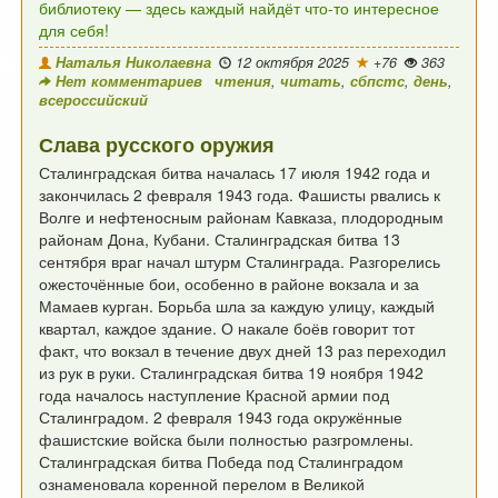
библиотеку —
здесь каждый найдёт что-то интересное
для себя!
Наталья Николаевна
12 октября 2025
+76
363
Нет комментариев
чтения
,
читать
,
сбпстс
,
день
,
всероссийский
Слава русского оружия
Сталинградская битва началась
17 июля 1942 года и
закончилась 2 февраля 1943 года.
Фашисты рвались к
Волге и нефтеносным районам Кавказа,
плодородным
районам Дона, Кубани.
Сталинградская битва
13
сентября враг начал штурм Сталинграда.
Разгорелись
ожесточённые бои,
особенно в районе вокзала и за
Мамаев курган.
Борьба шла за каждую улицу, каждый
квартал, каждое здание.
О накале боёв говорит тот
факт, что вокзал
в течение двух дней 13 раз переходил
из рук в руки.
Сталинградская битва
19 ноября 1942
года началось наступление Красной армии
под
Сталинградом. 2 февраля 1943 года
окружённые
фашистские войска были полностью разгромлены.
Сталинградская битва
Победа под Сталинградом
ознаменовала коренной
перелом в Великой