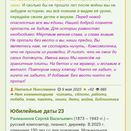
свою.
И сколько бы не прошло лет после войны мы не
забудем историю,
мы всё помним и видим её уроки,
передаём своим детям и внукам.
Перед новой
опасностью все мы едины,
Нашей доброй планете
пропасть не дадим,
Для истории равенство
необходимо:
Мёртвым вечная слава, и слава живым.
Не пропали без вести и вы, наши предки,
Вы
являетесь нам, не состарясь ничуть,-
Комсомолочка,
что не пришла из разведки,
И пилот, что не смог до
своих дотянуть.
Имена ваши
Мы нанесём на
гранитные плиты,
На бетон и на мрамор, и вплавим в
металл.
Повторим нашу клятву:
Никто не забыт, и
ничто не забыто,
И добавим: Без вести никто не
пропал!
Наталья Николаевна
9 мая 2023
+62
985
Нет комментариев
читать
,
сбпстс
,
работа
,
победа
,
план
,
память
,
книги
,
дети
,
война
,
библиотека
Юбилейные даты 23
Рахманинов Сергей Васильевич
(1873 – 1943 гг.) –
русский композитор, пианист, дирижёр. В 2023 г.
отмечаем 150 лет со дня рождения.
Музыкальная