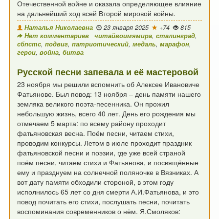
Отечественной войне и оказала
определяющее влияние
на дальнейший ход всей
Второй мировой войны.
Наталья Николаевна
23 января 2025
+74
815
Нет комментариев
читайвоимямира
,
сталинград
,
сбпстс
,
подвиг
,
патриотический
,
медаль
,
марафон
,
герои
,
война
,
битва
Русской песни запевала и её мастеровой
23 ноября мы решили вспомнить об Алексее Ивановиче
Фатьянове.
Был повод: 13 ноября – день памяти нашего
земляка великого поэта-песенника.
Он прожил
небольшую жизнь, всего 40 лет.
День его рождения мы
отмечаем 5 марта:
по всему району проходит
фатьяновская весна.
Поём песни, читаем стихи,
проводим конкурсы.
Летом в июле проходит праздник
фатьяновской песни и поэзии,
где уже всей страной
поём песни, читаем стихи и Фатьянова,
и посвящённые
ему и празднуем на солнечной поляночке в Вязниках.
А
вот дату памяти обходили стороной,
в этом году
исполнилось 65 лет со дня смерти А.И.Фатьянова,
и это
повод почитать его стихи, послушать песни,
почитать
воспоминания современников о нём.
Я.Смоляков: