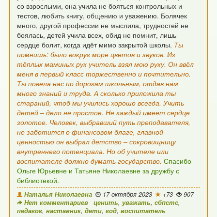
со взрослыми, она учила не бояться контрольных и
тестов,
любить книгу, общению и уважению. Болячек
много,
другой профессии не мыслила, трудностей не
боялась,
детей учила всех, обид не помнит, лишь
сердце болит,
когда идёт мимо закрытой школы.
Ты
помнишь: было вокруг море цветов и звуков.
Из
тёплых маминых рук учитель взял мою руку.
Он ввёл
меня в первый класс торжественно и почтительно.
Ты повела нас по дорогам школьным, отдав нам
много знаний и труда.
А сколько приложила ты
стараний, чтоб мы учились хорошо всегда.
Учить
детей – дело не простое. Не каждый имеет сердце
золотое.
Человек, выбравший путь преподавателя,
не заботится
о финансовом благе, главной
ценностью он выбрал детство
– сокровищницу
внутреннего потенциала. Но об учителе
или
воспитателе должно думать государство
.
Спасибо
Ольге Юрьевне и Татьяне Николаевне за дружбу с
библиотекой.
Наталья Николаевна
17 октября 2023
+73
907
Нет комментариев
ценить
,
уважать
,
сбпстс
,
педагог
,
наставник
,
дети
,
год
,
воспитатель