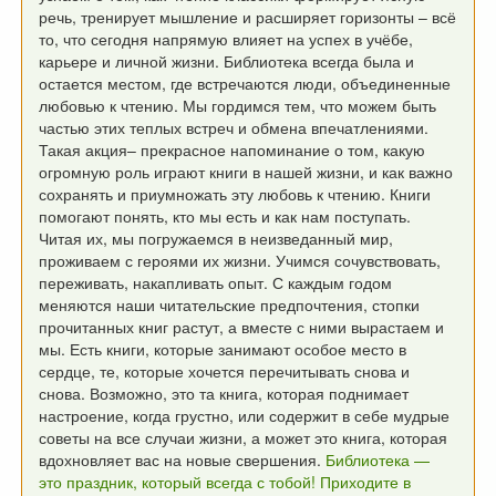
речь,
тренирует мышление и расширяет горизонты –
всё
то, что сегодня напрямую влияет на успех в учёбе,
карьере и личной жизни.
Библиотека всегда была и
остается местом, где встречаются люди,
объединенные
любовью к чтению.
Мы гордимся тем, что можем быть
частью этих теплых встреч и обмена впечатлениями.
Такая акция– прекрасное напоминание о том,
какую
огромную роль играют книги в нашей жизни,
и как важно
сохранять и приумножать эту любовь к чтению.
Книги
помогают понять, кто мы есть и как нам поступать.
Читая их, мы погружаемся в неизведанный мир,
проживаем с героями их жизни. Учимся сочувствовать,
переживать, накапливать опыт.
С каждым годом
меняются наши читательские предпочтения,
стопки
прочитанных книг растут, а вместе с ними вырастаем и
мы.
Есть книги, которые занимают особое место в
сердце,
те, которые хочется перечитывать снова и
снова.
Возможно, это та книга, которая поднимает
настроение,
когда грустно, или содержит в себе мудрые
советы на все случаи жизни,
а может это книга, которая
вдохновляет вас на новые свершения.
Библиотека —
это праздник, который всегда с тобой!
Приходите в