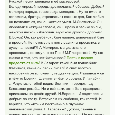
Русской песни запевала и её мастеровой.
Володимирской породы достославный образец,
Добрый
молодец народа, госэстрады молодец…
Ну-ка вместе
вспомним, братцы, отрешась от важных дел,
Как любил
он похваляться, как он каяться умел.
М.Лисянский: Он
любовался каждым словом, он широко и звонко жил
И,
женской лаской избалован, мужскою дружбой дорожил.
В.Боков: Он, как ребёнок , был наивен, доверчивый был
и простой.
Не потому ль к нему равнины просились в
душу на постой?!
А.Межиров: мы должны его
прославить, потому что он Поэт!
М.Пляцковский: Ну кто
сказал о том, что нет Фатьянова?
Поэты в песнях
продолжают жить!
В.Лазарев: какой был волшебник
Фатьянов, какие он песни писал!
И свет золотых
настроений он вспомнит , те давние дни.
Фатьянов – он
в чём-то Есенин, Есенину в чём-то сродни.
И.Ганабин:
…Редко мы с тобой видим Вязники – городок над
Клязьмою рекой…
Но и всё-таки, хотя бы в праздники,
приезжаем на денёк-другой.
Н.Воронин: И ходят песни
добрые по свету. Встречаем их любовно, как гостей.
И
верится, что жить им бесконечно в глубинах
человеческой души.
Н.Тарасенко: Дюжий, сажень в
плечах детина, он стихи читал допоздна…
Он на людях