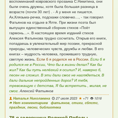
воспоминаний ковровского прозаика С.Никитина,
они
были очень дружны, хотя была большая разница
в
возрасте (почти 30 лет) .
- А у меня не пишется.
Ах,Клязьма-речка, подскажи словечко…,
- так говорил
Фатьянов на отдыхе в Ялте.
При жизни поэта был
выпущен единственный
сборник стихов «Поёт
гармонь…».
В настоящее время изданий стихов
Алексея Фатьянова трудно сосчитать.
Открыв его книги,
попадаешь в увлекательный мир поэзии,
прекрасной
природы, человеческих чувств, дружбы и любви.
В его
книгах – мудрость человека, прожившего трудную,
светлую жизнь.
Если б я родился не в России.
Если б я
родился не в России,
Что бы в жизни делал? Как бы
жил?
Как бы путь нелёгкий я осилил?
И, наверно б,
песен не сложил.
В эти дали смог не наглядеться,
В
дали дальние непройденных дорог?
И тебя,
тревожащую с детства,
Я бы встретить , милая, не
смог.
Алексей Фатьянов
Наталья Николаевна
27 июля 2023
+71
1016
Нет комментариев
фатьянов
,
стихи
,
сбпстс
,
праздник
,
песни
,
библиотека
78-я годовщина Великой Победы