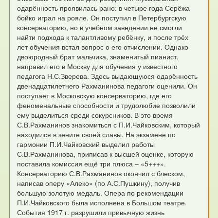
одарённость проявилась рано: в четыре года Серёжа
бойко играл на рояле. Он поступил в Петербургскую
консерваторию, но в учебном заведении не смогли
найти подхода к талантливому ребёнку, и после трёх
лет обучения встал вопрос о его отчислении. Однако
двоюродный брат мальчика, знаменитый пианист,
направил его в Москву для обучения у известного
педагога Н.С.Зверева. Здесь выдающуюся одарённость
двенадцатилетнего Рахманинова педагоги оценили. Он
поступает в Московскую консерваторию, где его
феноменальные способности и трудолюбие позволили
ему выделиться среди сокурсников. В это время
С.В.Рахманинов знакомиться с П.И.Чайковским, который
находился в зените своей славы. На экзамене по
гармонии П.И.Чайковский выделил работы
С.В.Рахманинова, приписав к высшей оценке, которую
поставила комиссия ещё три плюса – «5+++».
Консерваторию С.В.Рахманинов окончил с блеском,
написав оперу «Алеко» (по А.С.Пушкину), получив
большую золотую медаль. Опера по рекомендации
П.И.Чайковского была исполнена в Большом театре.
События 1917 г. разрушили привычную жизнь