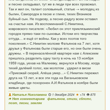
и песню складывал, тут же в люди при всех провожал.
Так и жил он, талант соловьиный, статью -= молодец из
былин,
Самородок в песке и глине, тихих Вязников
буйный сын.
Не подкову, а песню-радугу всем оставил
на счастье нам.
Из воспоминаний С.Никитина,
ковровского писателя:
«Любил он этот приклязьминский
городок прямо-таки по-сыновьи.
Истоки его творчества
оттуда… и ещё от войны.
Как у всех поэтов того
поколения.»
С.Никитин моложе Фатьянов на 7 лет, хотя
друзья у Фатьянова
были старше его, но они были очень
дружны.
« В перенаселённой квартире нам с Алексеем
пришлось разделить одну тахту в ночь
на 13 ноября
1959 года, уехав на Малеевку, вернулся в Москву,
когда
тихий далёкий голос, как молотом ,
ударил в виски
«Приезжай скорей, Алёша умер…»
С.Никитин пережил
друга на 13 лет,
и все эти года на Ваганьковском
кладбище,
где похоронен А.И.Фатьянов в ноябре были
живые цветы.
Наталья Николаевна
1 декабря 2024
+74
875
Нет комментариев
фатьянов
,
стихи
,
сбпстс
,
поэт
,
песни
,
земляк