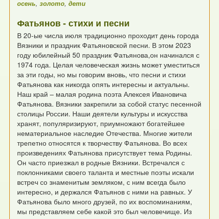
осень
,
золото
,
дети
Фатьянов - стихи и песни
В 20-ые числа июля традиционно проходит
день города
Вязники и праздник Фатьяновской песни.
В этом 2023
году юбилейный 50 праздник Фатьянова,он начинался с
1974 года.
Целая человеческая жизнь может уместиться
за эти годы,
но мы говорим вновь, что песни и стихи
Фатьянова
как никогда опять интересны и актуальны.
Наш край – малая родина поэта Алексея Ивановича
Фатьянова.
Вязники закрепили за собой статус песенной
столицы России.
Наши деятели культуры и искусства
хранят, популяризируют,
приумножают богатейшее
нематериальное наследие Отечества.
Многие жители
трепетно относятся к творчеству Фатьянова.
Во всех
произведениях Фатьянова присутствует тема Родины.
Он часто приезжал в родные Вязники.
Встречался с
поклонниками своего таланта и местные поэты искали
встреч
со знаменитым земляком, с ним всегда было
интересно, и держался Фатьянов
с ними на равных. У
Фатьянова было много друзей, по их воспоминаниям,
мы представляем себе какой это был человечище.
Из