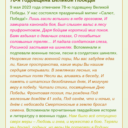
9 мая 2023 года отмечаем 78-ю годовщину Великой
Победы.
У нас состоялся праздничный митинг «Салют,
Победа!»
Лишь гасли вспышки в небе грозовом,
И
замирала канонада боя,
Был слышен вальс в лесу
прифронтовом,
Даря бойцам короткий миг покоя.
Баян вздыхал о девичьих глазах,
О позабытых
соловьиных трелях…
И падала солдатская слеза,
Росинкой застывая на шинелях.
Вспоминали и
подпевали военные песни, песни в солдатских шинелях.
Негромкие песни военной поры,
Мы вас забудем едва
ли,
Какие пространства, какие миры
Вы нашим
сердцам открывали.
В землянках лесных, на
открытых полях
Несли вы, вливаясь в беседу,
И
память о штатских безоблачных днях,
И могучую
веру в победу.
Читали стихи, посвящённые Дню
Победы.
Фронтовая поэзия, ты рождена
Под
железным дождём 41 года,
Под огнём, что и ночью, и
днём с небосвода
Смертоносные в землю бросал
семена.
Вспоминали прочитанные гвардейские истории
и литературу о военных годах.
Нам было всё отпущено
сверх меры –
Любовь и гнев, и мужество в бою.
Теряли
мы друзей, родных, но веры
Не потеряли в Родину