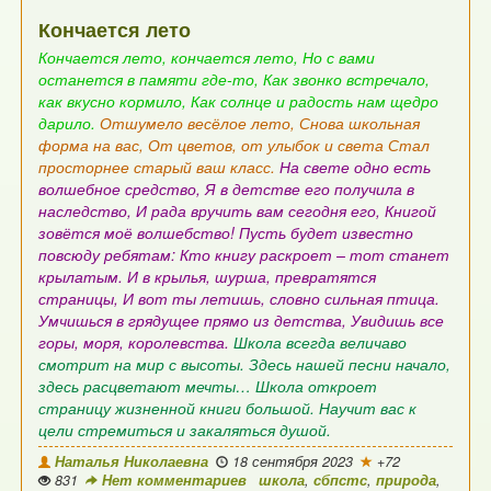
Кончается лето
Кончается лето, кончается лето,
Но с вами
останется в памяти где-то,
Как звонко встречало,
как вкусно кормило,
Как солнце и радость нам щедро
дарило.
Отшумело весёлое лето,
Снова школьная
форма на вас,
От цветов, от улыбок и света
Стал
просторнее старый ваш класс.
На свете одно есть
волшебное средство,
Я в детстве его получила в
наследство,
И рада вручить вам сегодня его,
Книгой
зовётся моё волшебство!
Пусть будет известно
повсюду ребятам:
Кто книгу раскроет – тот станет
крылатым.
И в крылья, шурша, превратятся
страницы,
И вот ты летишь, словно сильная птица.
Умчишься в грядущее прямо из детства,
Увидишь все
горы, моря, королевства.
Школа всегда величаво
смотрит на мир с высоты.
Здесь нашей песни начало,
здесь расцветают мечты…
Школа откроет
страницу жизненной книги большой.
Научит вас к
цели стремиться и закаляться душой.
Наталья Николаевна
18 сентября 2023
+72
831
Нет комментариев
школа
,
сбпстс
,
природа
,