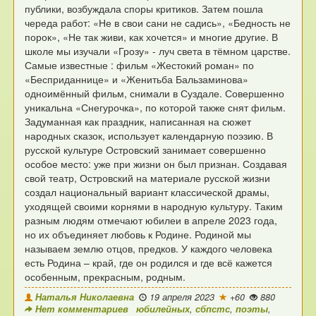
публики, возбуждала споры критиков. Затем пошла
череда работ: «Не в свои сани не садись», «Бедность не
порок», «Не так живи, как хочется» и многие другие. В
школе мы изучали «Грозу» - луч света в тёмном царстве.
Самые известные : фильм «Жестокий роман» по
«Бесприданнице» и «Женитьба Бальзаминова»
одноимённый фильм, снимали в Суздале.
Совершенно
уникальна «Снегурочка», по которой также снят фильм.
Задуманная как праздник, написанная на сюжет
народных сказок, использует календарную поэзию.
В
русской культуре Островский занимает совершенно
особое место: уже при жизни он был признан. Создавая
свой театр, Островский на материале русской жизни
создал национальный вариант классической драмы,
уходящей своими корнями в народную культуру.
Таким
разным людям отмечают юбилеи в апреле 2023 года,
но их объединяет любовь к Родине. Родиной мы
называем землю отцов, предков. У каждого человека
есть Родина – край, где он родился и где всё кажется
особенным, прекрасным, родным.
Наталья Николаевна
19 апреля 2023
+60
880
Нет комментариев
юбилейных
,
сбпстс
,
поэты
,