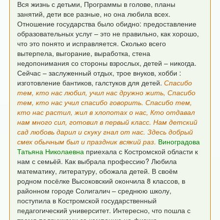
Вся жизнь с детьми, Программы в голове, планы
занятий,
дети все разные, но она любила всех.
Отношение государства было обидно: предоставление
образовательных услуг – это не правильно, как хорошо,
что это понято и исправляется.
Сколько всего
вытерпела, выгорание, выработка,
стена
недопонимания со стороны взрослых, детей – никогда.
Сейчас – заслуженный отдых, трое внуков, хобби :
изготовление бантиков, галстуков для детей.
Спасибо
тем, кто нас любил, учил нас дружно жить,
Спасибо
тем, кто нас учил спасибо говорить.
Спасибо тем,
кто нас растил, жил в хлопотах о нас,
Кто отдавал
нам много сил, готовил в первый класс.
Нам детский
сад любовь дарил и скуку гнал от нас.
Здесь добрый
смех обычным был и праздник всякий раз.
Виноградова
Татьяна Николаевна
приехала с Костромской области к
нам с семьёй.
Как выбрала профессию? Любила
математику, литературу, обожала детей.
В своём
родном посёлке Высоковский окончила 8 классов,
в
районном городе Солигалич – среднюю школу,
поступила
в Костромской государственный
педагогический университет.
Интересно, что пошла с