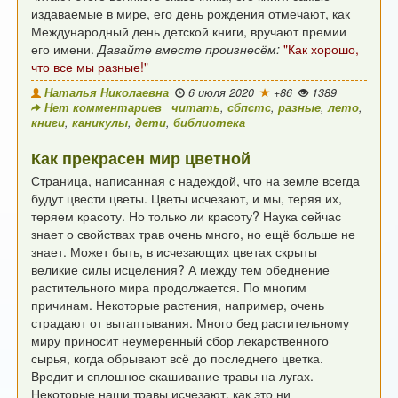
издаваемые в мире, его день рождения
отмечают, как
Международный день детской книги,
вручают премии
его имени.
Давайте вместе произнесём:
"Как хорошо,
что все мы разные!"
Наталья Николаевна
6 июля 2020
+86
1389
Нет комментариев
читать
,
сбпстс
,
разные
,
лето
,
книги
,
каникулы
,
дети
,
библиотека
Как прекрасен мир цветной
Страница, написанная с надеждой, что на земле всегда
будут цвести цветы.
Цветы исчезают, и мы, теряя их,
теряем красоту. Но только ли красоту?
Наука сейчас
знает о свойствах трав очень много, но ещё больше не
знает.
Может быть, в исчезающих цветах скрыты
великие силы исцеления?
А между тем обеднение
растительного мира продолжается. По многим
причинам.
Некоторые растения, например, очень
страдают от вытаптывания. Много бед
растительному
миру приносит неумеренный сбор лекарственного
сырья,
когда обрывают всё до последнего цветка.
Вредит и сплошное скашивание травы
на лугах.
Некоторые наши травы исчезают, как это ни