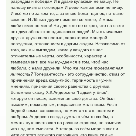
разрядам и победам
И в драке кулаками не машу,
Не
наношу визиты логопедам
И девочкам записки не пишу.
И всё же не за кем-то, а за мною
Бежит щенок, потешно
семеня.
И Лёнька дружит именно со мною,
И мама
любит именно меня!
Ни для кого не секрет, что на свете
нет
двух абсолютно одинаковых людей.
Мы отличаемся
друг от друга внешностью,
характером,манерой
поведения,
отношением к другим людям.
Независимо от
того, как мы выглядим,
какие у каждого из нас
отличительные
черты, особенности, характер и
темперамент,
все мы нуждаемся в том,
чтоб нас
любили, с нами дружили.
Что же такое толерантная
личность?
Толерантность - это сотрудничество,
отказ от
причинения вреда кому-либо,
терпимость к чужим
мнениям, признания
своего равенства с другими.
Вспомним сказку Х.К.Андерсена "Гадкий утёнок",
которую он писал, вспоминая своё детство.
Он был
высоким, нескладным, некрасивым мальчиком.
Рос в
бедной семье сапожника, но мечтал
стать поэтом и
актёром. Андерсен
всегда думал о чём-то своём, в
мечтах
путешествовал по разным странам,
не замечая,
что над ним смеются.
А теперь во всём мире знают и
читают этого
великого сказочника, его книги самые