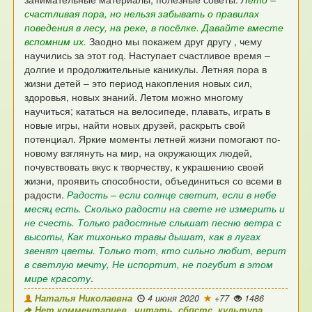
счастливая пора, но нельзя забывать о
правилах
поведения в лесу, на реке, в посёлке.
Давайте вместе
вспомним их.
Заодно мы покажем друг другу ,
чему
научились за этот год.
Наступает счастливое время –
долгие и продолжительные каникулы.
Летняя пора в
жизни детей – это период
накопления новых сил,
здоровья, новых знаний.
Летом можно многому
научиться; кататься на
велосипеде, плавать, играть в
новые игры,
найти новых друзей, раскрыть свой
потенциал.
Яркие моменты летней жизни помогают по-
новому
взглянуть на мир, на окружающих людей,
почувствовать вкус к творчеству, к украшению своей
жизни,
проявить способности, объединиться со всеми в
радости.
Радость – если солнце светит, если в небе
месяц есть.
Сколько радости на свете не измерить и
не счесть.
Только радостные слышат песню ветра с
высоты,
Как тихонько травы дышат, как в лугах
звенят цветы.
Только тот, кто сильно любит, верит
в светлую мечту,
Не испортит, не погубит в этом
мире красоту
.
Наталья Николаевна
4 июня 2020
+77
1486
Нет комментариев
читать
,
сбпстс
,
культура
,