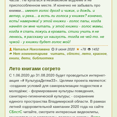
приспособленном месте.
И конечно не забывать про
книжки...
имеют голос дрозд и чижик, и дождь. и
ветер, и река...
а есть ли голоса у книжек? конечно,
есть! наверняка!
у этой книжки - голос папы, когда
начнёт он мне читать.
у этой книжки - голос мамы,
когда я спать ложусь в кровать.
стихи учить я не
ленюсь, я расскажу их наизусть.
тогда не чей-то. не
чужой - у книжки будет голос мой!
Наталья Николаевна
9 июня 2020
+78
1452
Нет комментариев
читать
,
сбпстс
,
лето
,
красное
,
книги
,
дети
,
библиотека
Лето книгами согрето
С 1.06.2020 до 31.08.2020 будет
проводиться интернет-
акция «# КультураДетям33».
Целями проекта являются:
-создание условий для самореализации подростков и
молодёжи;
- формирование культуры поведения,
санитарно-гигиенической культуры;
- сохранение
единого пространства Владимирской области.
В рамках
летней оздоровительной
кампании 2020 года на сайте
СБпстС
читайте,
смотрите интересные видеоклипы,
занимательные материалы, полезные советы.
Л
ето –