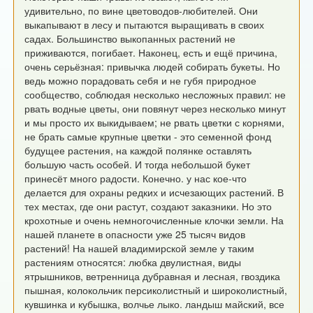
удивительно, по вине
цветоводов-любителей. Они
выкапывают в лесу и пытаются выращивать в своих
садах. Большинство выкопанных растений не
приживаются, погибает.
Наконец, есть и ещё причина,
очень серьёзная: привычка людей собирать букеты.
Но
ведь можно порадовать себя и не губя природное
сообщество, соблюдая несколько
несложных правил: не
рвать водные цветы, они повянут через несколько минут
и мы
просто их выкидываем; не рвать цветки с корнями,
не брать самые крупные цветки -
это семенной фонд
будущее растения, на каждой полянке оставлять
большую часть
особей. И тогда небольшой букет
принесёт много радости.
Конечно. у нас кое-что
делается для охраны редких и исчезающих растений. В
тех местах,
где они растут, создают заказники. Но это
крохотные и очень немногочисленные
клочки земли. На
нашей планете в опасности уже 25 тысяч видов
растений!
На нашей владимирской земле у таким
растениям относятся: любка двулистная,
виды
ятрышников, ветренница дубравная и лесная, гвоздика
пышная, колокольчик
персиколистный и широколистный,
кувшинка и кубышка, волчье лыко. ландыш майский,
все