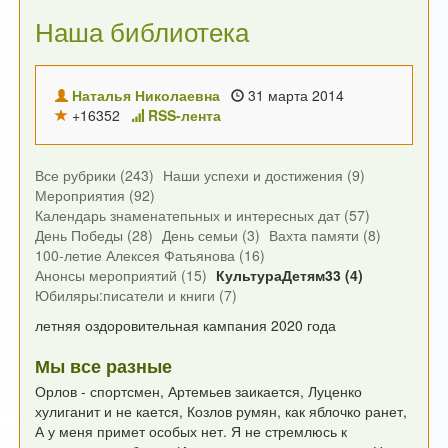
Наша библиотека
Наталья Николаевна
31 марта 2014
+16352
RSS-лента
Все рубрики (243)
Наши успехи и достижения (9)
Мероприятия (92)
Календарь знаменатепьных и интересных дат (57)
День Победы (28)
День семьи (3)
Вахта памяти (8)
100-летие Алексея Фатьянова (16)
Анонсы мероприятий (15)
КультураДетям33 (4)
Юбиляры:писатели и книги (7)
летняя оздоровительная кампания 2020 года
Мы все разные
Орлов - спортсмен, Артемьев заикается,
Луценко
хулиганит и не кается,
Козлов румян, как яблочко ранет,
А у меня примет особых нет.
Я не стремлюсь к