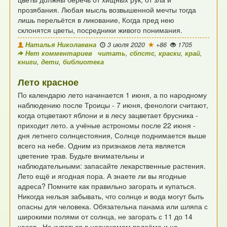
прозябания.
Любая мысль возвышенной мечты тогда
лишь перельётся в ликование,
Когда пред нею
склонятся цветы, посредники живого понимания.
Наталья Николаевна
3 июля 2020
+86
1705
Нет комментариев
читать
,
сбпстс
,
краски
,
край
,
книги
,
дети
,
библиотека
Лето красное
По календарю лето начинается 1 июня,
а по народному
наблюдению после Троицы
- 7 июня, фенологи считают,
когда отцветают
яблони и в лесу зацветает брусника -
приходит лето. а учёные астрономы
после 22 июня -
дня летнего солнцестояния,
Солнце поднимается выше
всего на небе.
Одним из признаков лета является
цветение трав.
Будьте внимательны и
наблюдательными:
запасайте лекарственные растения.
Лето ещё и ягодная пора.
А знаете ли вы ягодные
адреса?
Помните как правильно загорать и купаться.
Никогда нельзя забывать, что солнце
и вода могут быть
опасны для человека.
Обязательна панама или шляпа с
широкими
полями от солнца, не загорать с 11 до 14
часов .
Не купаться в незнакомом водоёме и
не