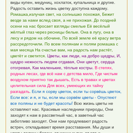
виды купен, медуниц, хохлаток, купальница и другие.
Радость оставить жизнь цветку доступна каждому.
Ромашка,излучая свет, на солнышко похожая,
Бежит
везде за нами вслед своя, а не прихожая.
До поздней
осени на нас бросает взгляды смелые
Её весёлый
жёлтый глаз через ресницы белые.
Она в лугу, она в
лесу и рядом на обочине,
По всей земле её красу ветра
рассредоточили.
По всем полянам и полям ромашка с
мая месяца
На счастье вам, на радость нам растёт,
цветёт и светится.
Цветы, как люди, на добро щедры,
И,
щедро нежность людям отдавая,
Они цветут, сердца
отогревая,
Как маленькие, тёплые костры.
В степях,
родных лесах, где всё нам с детства мило,
Где чистым
воздухом приятно так дышать,
Есть в травах и цветах
целительная сила
Для всех, умеющих их тайну
разгадать
.
Если я сорву цветок, если ты сорвёшь цветок,
Если все: и я, и ты, если мы сорвём цветы -
Опустеют
все поляны и не будет красоты!
Всю жизнь цветы не
оставляют нас. Красивые наследники природы,
Они
заходят к нам в рассветный час, в заветный час
заботливо заходят.
Они нам продлевают радость
встреч, откладывают время расставания.
Мы души и
цветы должны беречь от хищных рук, от зла и