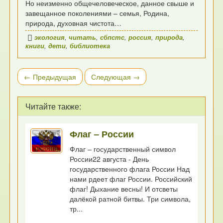
Но неизменно общечеловеческое, данное свыше и
завещанное поколениями – семья, Родина,
природа, духовная чистота…
экология
,
читать
,
сбпстс
,
россия
,
природа
,
книги
,
дети
,
библиотека
← Предыдущая
Следующая →
Читайте также:
Флаг – России
Флаг – государственный символ
России22 августа - День
государственного флага России Над
нами рдеет флаг России. Российский
флаг! Дыхание весны! И отсветы
далёкой ратной битвы. Три символа,
тр...