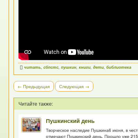
читать
,
сбпстс
,
пушкин
,
книги
,
дети
,
библиотека
← Предыдущая
Следующая →
Читайте также:
Пушкинский день
Творческое наследие Пушкина6 июня, в чест
отмечают Пушкинский день. Прошло уже 215 