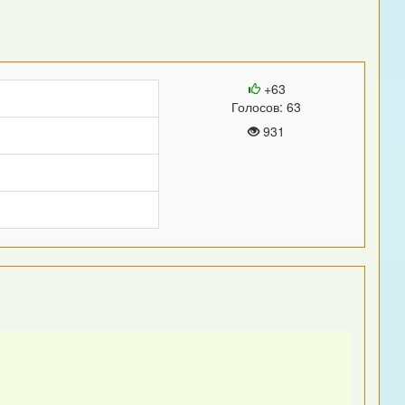
+63
Голосов: 63
931