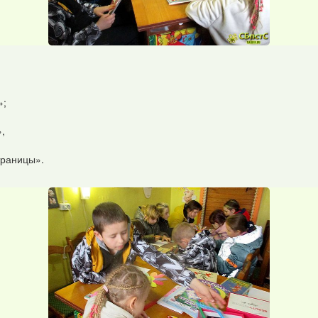
»;
»,
траницы».