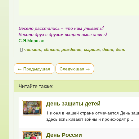
Весело расстались – что нам унывать?
Весело друг с другом встретимся опять!
С.Я.Маршак
читать
,
сбпстс
,
рождения
,
маршак
,
дети
,
день
← Предыдущая
Следующая →
Читайте также:
День защиты детей
1 июня в нашей стране отмечается День защ
здесь вспыхивают войны и происходят р...
День России