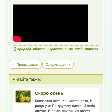
природа
,
область
,
красиво
,
зима
,
владимирская
← Предыдущая
Следующая →
Читайте также:
Скоро осень
Кончается лето, Кончается лето, И
роща уже По-другому одета, И небо
другое, И речка другая, Их август