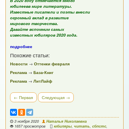
В 2020 году отмечается много
юбилеевв мире литературы.
Известные писатели и поэты внесли
огромный вклад в развитие
мирового творчества.
Давайте вспомним самых
известных юбиляров 2020 года.
подробнее
Похожие статьи:
Новости
→
Оттенки февраля
Реклама
→
База-Книг
Реклама
→
ЛитЛайф
← Первая
Следующая →
3 ноября 2020
Наталья Николаевна
1657 просмотров
юбиляры
,
читать
,
сбпстс
,