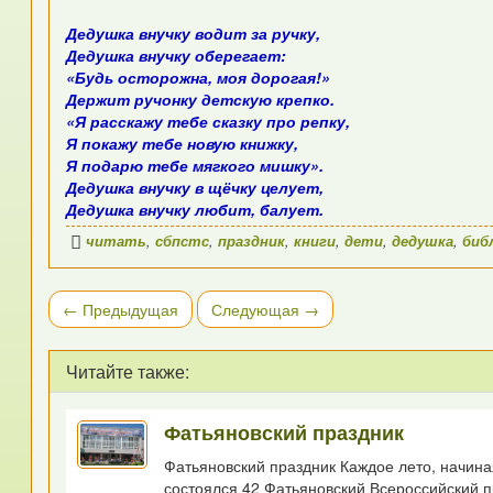
Дедушка внучку водит за ручку,
Дедушка внучку оберегает:
«Будь осторожна, моя дорогая!»
Держит ручонку детскую крепко.
«Я расскажу тебе сказку про репку,
Я покажу тебе новую книжку,
Я подарю тебе мягкого мишку».
Дедушка внучку в щёчку целует,
Дедушка внучку любит, балует.
читать
,
сбпстс
,
праздник
,
книги
,
дети
,
дедушка
,
биб
← Предыдущая
Следующая →
Читайте также:
Фатьяновский праздник
Фатьяновский праздник Каждое лето, начина
состоялся 42 Фатьяновский Всероссийский пр